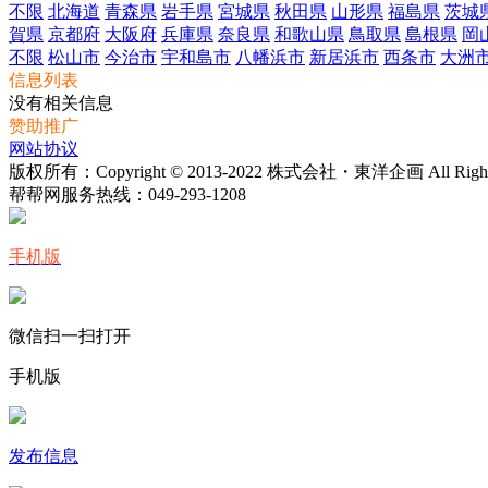
不限
北海道
青森県
岩手県
宮城県
秋田県
山形県
福島県
茨城
賀県
京都府
大阪府
兵庫県
奈良県
和歌山県
鳥取県
島根県
岡
不限
松山市
今治市
宇和島市
八幡浜市
新居浜市
西条市
大洲
信息列表
没有相关信息
赞助推广
网站协议
版权所有：Copyright © 2013-2022 株式会社・東洋企画 All Rights 
帮帮网服务热线：
049-293-1208
手机版
微信扫一扫打开
手机版
发布信息