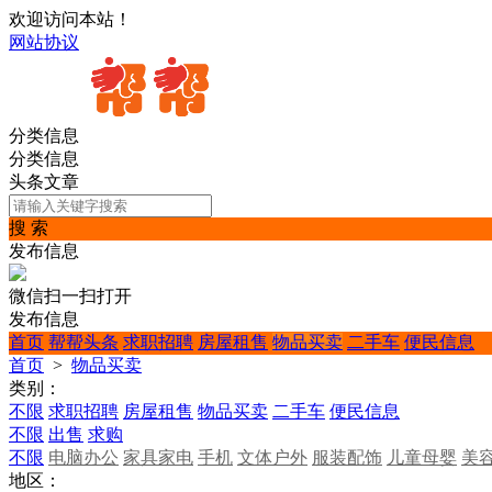
欢迎访问本站！
网站协议
分类信息
分类信息
头条文章
搜 索
发布信息
微信扫一扫打开
发布信息
首页
帮帮头条
求职招聘
房屋租售
物品买卖
二手车
便民信息
首页
>
物品买卖
类别：
不限
求职招聘
房屋租售
物品买卖
二手车
便民信息
不限
出售
求购
不限
电脑办公
家具家电
手机
文体户外
服装配饰
儿童母婴
美
地区：