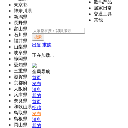
数码产品
東京都
居家日常
神奈川県
交通工具
新潟県
其他
長野県
富山県
石川県
搜索
福井県
出售
求购
山梨県
岐阜県
正在加载...
静岡県
愛知県
三重県
全局导航
滋賀県
首页
京都府
发布
大阪府
消息
兵庫県
我的
奈良県
首页
和歌山県
招聘
鳥取県
发布
島根県
消息
岡山県
我的