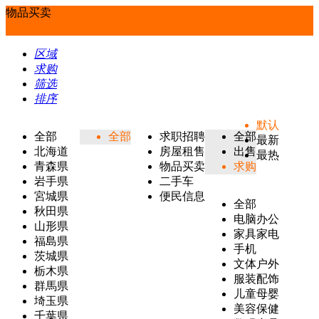
物品买卖
区域
求购
筛选
排序
默认
全部
全部
求职招聘
全部
最新
北海道
房屋租售
出售
最热
青森県
物品买卖
求购
岩手県
二手车
宮城県
便民信息
全部
秋田県
电脑办公
山形県
家具家电
福島県
手机
茨城県
文体户外
栃木県
服装配饰
群馬県
儿童母婴
埼玉県
美容保健
千葉県