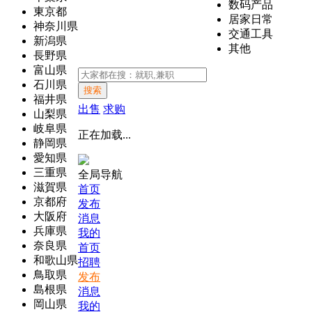
数码产品
東京都
居家日常
神奈川県
交通工具
新潟県
其他
長野県
富山県
石川県
搜索
福井県
出售
求购
山梨県
岐阜県
正在加载...
静岡県
愛知県
三重県
全局导航
滋賀県
首页
京都府
发布
大阪府
消息
兵庫県
我的
奈良県
首页
和歌山県
招聘
鳥取県
发布
島根県
消息
岡山県
我的