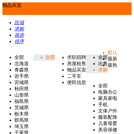
物品买卖
区域
求购
筛选
排序
默认
全部
全部
求职招聘
全部
最新
北海道
房屋租售
出售
最热
青森県
物品买卖
求购
岩手県
二手车
宮城県
便民信息
全部
秋田県
电脑办公
山形県
家具家电
福島県
手机
茨城県
文体户外
栃木県
服装配饰
群馬県
儿童母婴
埼玉県
美容保健
千葉県