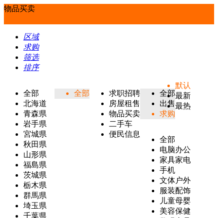
物品买卖
区域
求购
筛选
排序
默认
全部
全部
求职招聘
全部
最新
北海道
房屋租售
出售
最热
青森県
物品买卖
求购
岩手県
二手车
宮城県
便民信息
全部
秋田県
电脑办公
山形県
家具家电
福島県
手机
茨城県
文体户外
栃木県
服装配饰
群馬県
儿童母婴
埼玉県
美容保健
千葉県