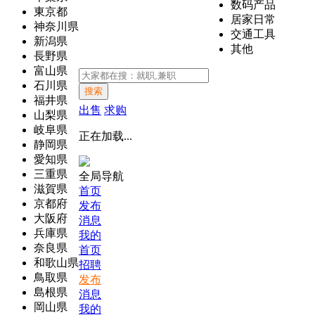
数码产品
東京都
居家日常
神奈川県
交通工具
新潟県
其他
長野県
富山県
石川県
搜索
福井県
出售
求购
山梨県
岐阜県
正在加载...
静岡県
愛知県
三重県
全局导航
滋賀県
首页
京都府
发布
大阪府
消息
兵庫県
我的
奈良県
首页
和歌山県
招聘
鳥取県
发布
島根県
消息
岡山県
我的