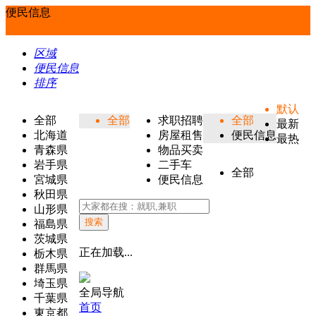
便民信息
区域
便民信息
排序
默认
全部
全部
求职招聘
全部
最新
北海道
房屋租售
便民信息
最热
青森県
物品买卖
岩手県
二手车
全部
宮城県
便民信息
秋田県
山形県
搜索
福島県
茨城県
正在加载...
栃木県
群馬県
埼玉県
全局导航
千葉県
首页
東京都