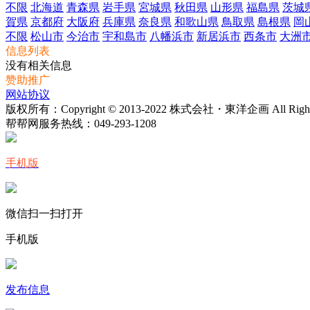
不限
北海道
青森県
岩手県
宮城県
秋田県
山形県
福島県
茨城
賀県
京都府
大阪府
兵庫県
奈良県
和歌山県
鳥取県
島根県
岡
不限
松山市
今治市
宇和島市
八幡浜市
新居浜市
西条市
大洲
信息列表
没有相关信息
赞助推广
网站协议
版权所有：Copyright © 2013-2022 株式会社・東洋企画 All Rights 
帮帮网服务热线：
049-293-1208
手机版
微信扫一扫打开
手机版
发布信息