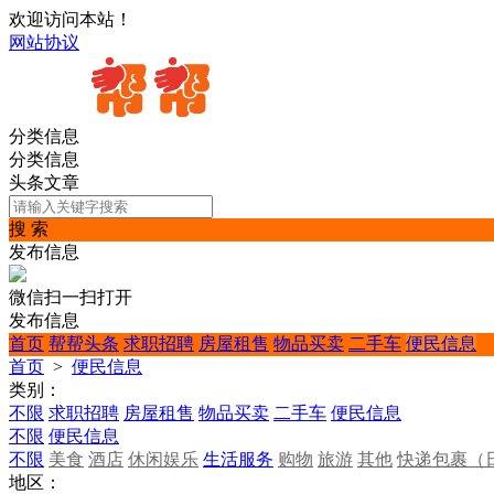
欢迎访问本站！
网站协议
分类信息
分类信息
头条文章
搜 索
发布信息
微信扫一扫打开
发布信息
首页
帮帮头条
求职招聘
房屋租售
物品买卖
二手车
便民信息
首页
>
便民信息
类别：
不限
求职招聘
房屋租售
物品买卖
二手车
便民信息
不限
便民信息
不限
美食
酒店
休闲娱乐
生活服务
购物
旅游
其他
快递包裹（
地区：