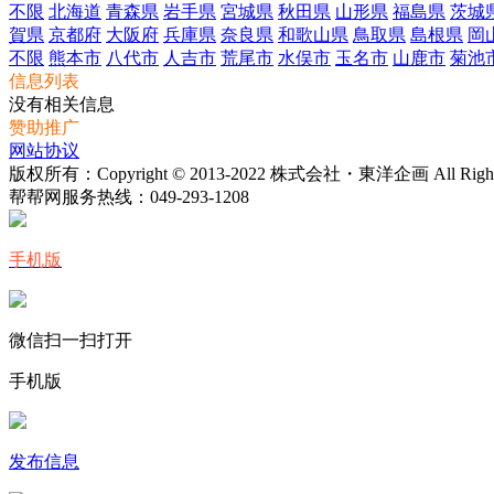
不限
北海道
青森県
岩手県
宮城県
秋田県
山形県
福島県
茨城
賀県
京都府
大阪府
兵庫県
奈良県
和歌山県
鳥取県
島根県
岡
不限
熊本市
八代市
人吉市
荒尾市
水俣市
玉名市
山鹿市
菊池
信息列表
没有相关信息
赞助推广
网站协议
版权所有：Copyright © 2013-2022 株式会社・東洋企画 All Rights 
帮帮网服务热线：
049-293-1208
手机版
微信扫一扫打开
手机版
发布信息