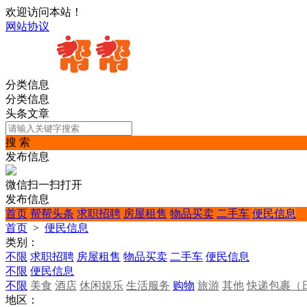
欢迎访问本站！
网站协议
分类信息
分类信息
头条文章
搜 索
发布信息
微信扫一扫打开
发布信息
首页
帮帮头条
求职招聘
房屋租售
物品买卖
二手车
便民信息
首页
>
便民信息
类别：
不限
求职招聘
房屋租售
物品买卖
二手车
便民信息
不限
便民信息
不限
美食
酒店
休闲娱乐
生活服务
购物
旅游
其他
快递包裹（
地区：