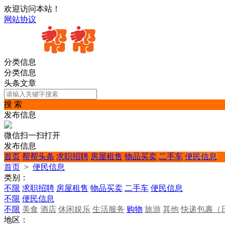
欢迎访问本站！
网站协议
分类信息
分类信息
头条文章
搜 索
发布信息
微信扫一扫打开
发布信息
首页
帮帮头条
求职招聘
房屋租售
物品买卖
二手车
便民信息
首页
>
便民信息
类别：
不限
求职招聘
房屋租售
物品买卖
二手车
便民信息
不限
便民信息
不限
美食
酒店
休闲娱乐
生活服务
购物
旅游
其他
快递包裹（
地区：