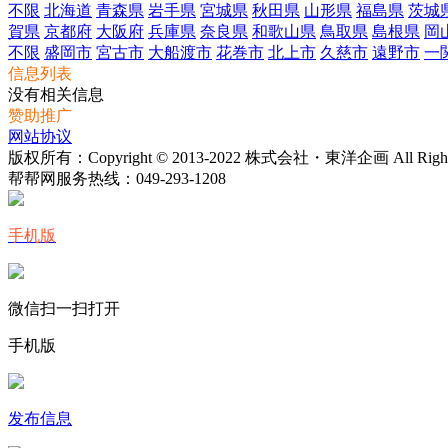
不限
北海道
青森県
岩手県
宮城県
秋田県
山形県
福島県
茨城
賀県
京都府
大阪府
兵庫県
奈良県
和歌山県
鳥取県
島根県
岡
不限
盛岡市
宮古市
大船渡市
花巻市
北上市
久慈市
遠野市
一
信息列表
没有相关信息
赞助推广
网站协议
版权所有：Copyright © 2013-2022 株式会社・東洋企画 All Rights 
帮帮网服务热线：
049-293-1208
手机版
微信扫一扫打开
手机版
发布信息