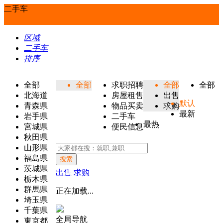
二手车
区域
二手车
排序
全部
全部
求职招聘
全部
全部
北海道
房屋租售
出售
默认
青森県
物品买卖
求购
最新
岩手県
二手车
最热
宮城県
便民信息
秋田県
山形県
福島県
搜索
茨城県
出售
求购
栃木県
群馬県
正在加载...
埼玉県
千葉県
全局导航
東京都