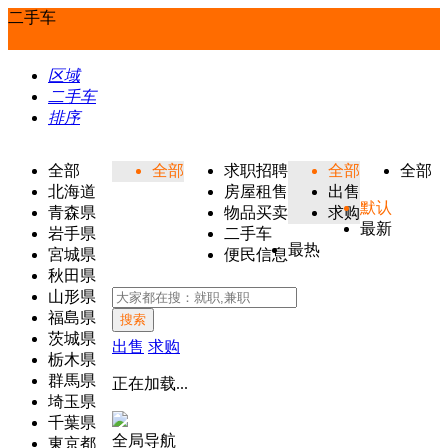
二手车
区域
二手车
排序
全部
全部
求职招聘
全部
全部
北海道
房屋租售
出售
默认
青森県
物品买卖
求购
最新
岩手県
二手车
最热
宮城県
便民信息
秋田県
山形県
福島県
搜索
茨城県
出售
求购
栃木県
群馬県
正在加载...
埼玉県
千葉県
全局导航
東京都