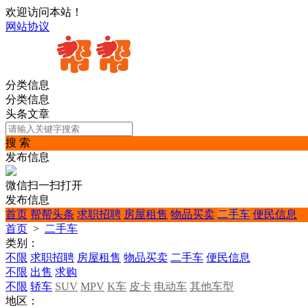
欢迎访问本站！
网站协议
分类信息
分类信息
头条文章
搜 索
发布信息
微信扫一扫打开
发布信息
首页
帮帮头条
求职招聘
房屋租售
物品买卖
二手车
便民信息
首页
>
二手车
类别：
不限
求职招聘
房屋租售
物品买卖
二手车
便民信息
不限
出售
求购
不限
轿车
SUV
MPV
K车
皮卡
电动车
其他车型
地区：