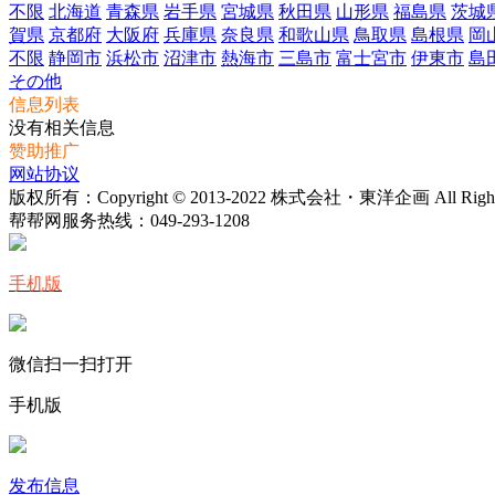
不限
北海道
青森県
岩手県
宮城県
秋田県
山形県
福島県
茨城
賀県
京都府
大阪府
兵庫県
奈良県
和歌山県
鳥取県
島根県
岡
不限
静岡市
浜松市
沼津市
熱海市
三島市
富士宮市
伊東市
島
その他
信息列表
没有相关信息
赞助推广
网站协议
版权所有：Copyright © 2013-2022 株式会社・東洋企画 All Rights 
帮帮网服务热线：
049-293-1208
手机版
微信扫一扫打开
手机版
发布信息