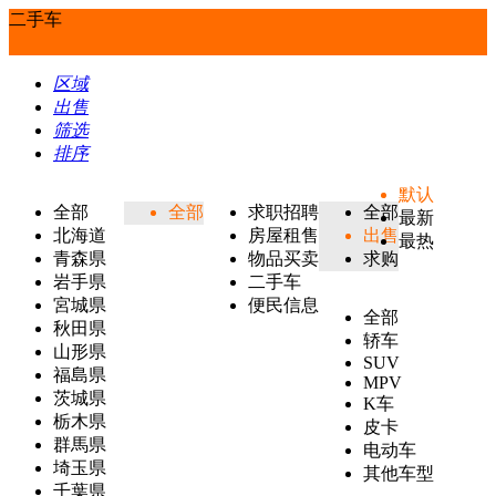
二手车
区域
出售
筛选
排序
默认
全部
全部
求职招聘
全部
最新
北海道
房屋租售
出售
最热
青森県
物品买卖
求购
岩手県
二手车
宮城県
便民信息
全部
秋田県
轿车
山形県
SUV
福島県
MPV
茨城県
K车
栃木県
皮卡
群馬県
电动车
埼玉県
其他车型
千葉県