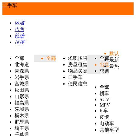
二手车
区域
出售
筛选
排序
默认
全部
全部
求职招聘
全部
最新
北海道
房屋租售
出售
最热
青森県
物品买卖
求购
岩手県
二手车
宮城県
便民信息
全部
秋田県
轿车
山形県
SUV
福島県
MPV
茨城県
K车
栃木県
皮卡
群馬県
电动车
埼玉県
其他车型
千葉県