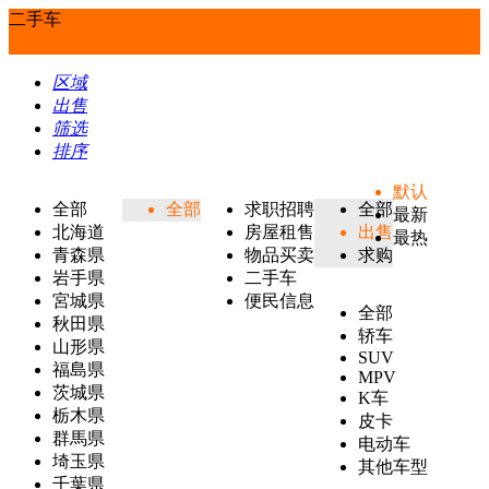
二手车
区域
出售
筛选
排序
默认
全部
全部
求职招聘
全部
最新
北海道
房屋租售
出售
最热
青森県
物品买卖
求购
岩手県
二手车
宮城県
便民信息
全部
秋田県
轿车
山形県
SUV
福島県
MPV
茨城県
K车
栃木県
皮卡
群馬県
电动车
埼玉県
其他车型
千葉県