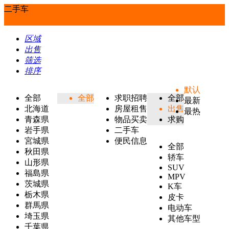
二手车
区域
出售
筛选
排序
默认
全部
全部
求职招聘
全部
最新
北海道
房屋租售
出售
最热
青森県
物品买卖
求购
岩手県
二手车
宮城県
便民信息
全部
秋田県
轿车
山形県
SUV
福島県
MPV
茨城県
K车
栃木県
皮卡
群馬県
电动车
埼玉県
其他车型
千葉県