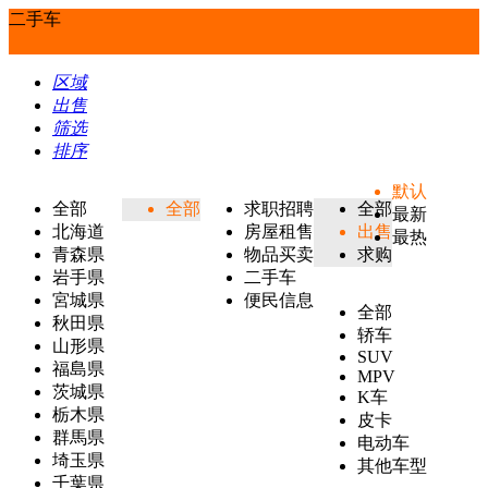
二手车
区域
出售
筛选
排序
默认
全部
全部
求职招聘
全部
最新
北海道
房屋租售
出售
最热
青森県
物品买卖
求购
岩手県
二手车
宮城県
便民信息
全部
秋田県
轿车
山形県
SUV
福島県
MPV
茨城県
K车
栃木県
皮卡
群馬県
电动车
埼玉県
其他车型
千葉県