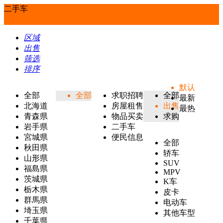
二手车
区域
出售
筛选
排序
默认
全部
全部
求职招聘
全部
最新
北海道
房屋租售
出售
最热
青森県
物品买卖
求购
岩手県
二手车
宮城県
便民信息
全部
秋田県
轿车
山形県
SUV
福島県
MPV
茨城県
K车
栃木県
皮卡
群馬県
电动车
埼玉県
其他车型
千葉県