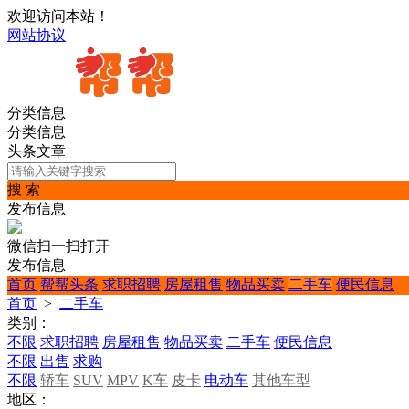
欢迎访问本站！
网站协议
分类信息
分类信息
头条文章
搜 索
发布信息
微信扫一扫打开
发布信息
首页
帮帮头条
求职招聘
房屋租售
物品买卖
二手车
便民信息
首页
>
二手车
类别：
不限
求职招聘
房屋租售
物品买卖
二手车
便民信息
不限
出售
求购
不限
轿车
SUV
MPV
K车
皮卡
电动车
其他车型
地区：