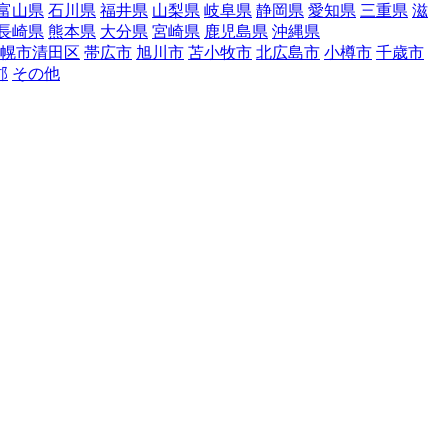
富山県
石川県
福井県
山梨県
岐阜県
静岡県
愛知県
三重県
滋
長崎県
熊本県
大分県
宮崎県
鹿児島県
沖縄県
幌市清田区
帯広市
旭川市
苫小牧市
北広島市
小樽市
千歳市
郡
その他