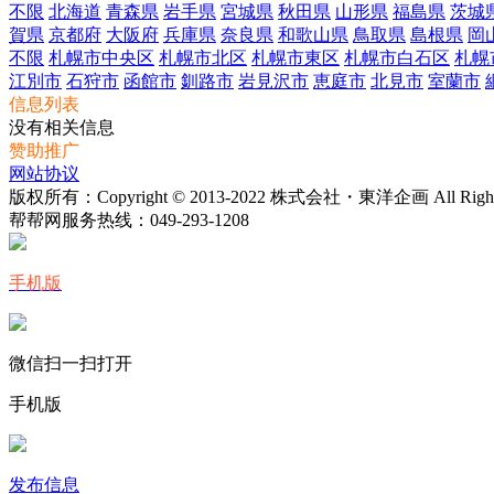
不限
北海道
青森県
岩手県
宮城県
秋田県
山形県
福島県
茨城
賀県
京都府
大阪府
兵庫県
奈良県
和歌山県
鳥取県
島根県
岡
不限
札幌市中央区
札幌市北区
札幌市東区
札幌市白石区
札幌
江別市
石狩市
函館市
釧路市
岩見沢市
恵庭市
北見市
室蘭市
信息列表
没有相关信息
赞助推广
网站协议
版权所有：Copyright © 2013-2022 株式会社・東洋企画 All Rights 
帮帮网服务热线：
049-293-1208
手机版
微信扫一扫打开
手机版
发布信息