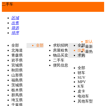
二手车
区域
出售
筛选
排序
默认
全部
全部
求职招聘
全部
最新
北海道
房屋租售
出售
最热
青森県
物品买卖
求购
岩手県
二手车
宮城県
便民信息
全部
秋田県
轿车
山形県
SUV
福島県
MPV
茨城県
K车
栃木県
皮卡
群馬県
电动车
埼玉県
其他车型
千葉県