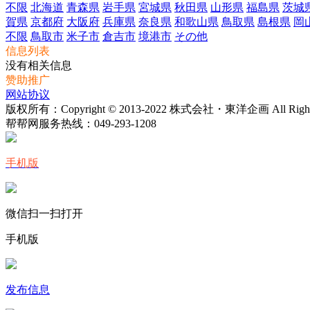
不限
北海道
青森県
岩手県
宮城県
秋田県
山形県
福島県
茨城
賀県
京都府
大阪府
兵庫県
奈良県
和歌山県
鳥取県
島根県
岡
不限
鳥取市
米子市
倉吉市
境港市
その他
信息列表
没有相关信息
赞助推广
网站协议
版权所有：Copyright © 2013-2022 株式会社・東洋企画 All Rights 
帮帮网服务热线：
049-293-1208
手机版
微信扫一扫打开
手机版
发布信息