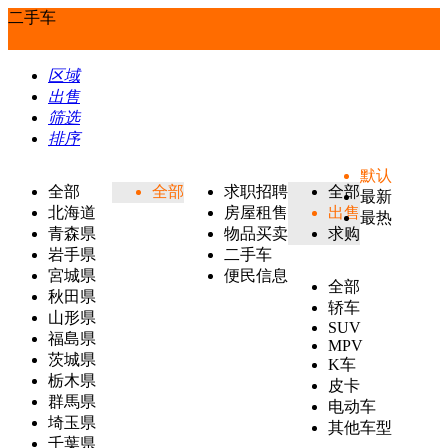
二手车
区域
出售
筛选
排序
默认
全部
全部
求职招聘
全部
最新
北海道
房屋租售
出售
最热
青森県
物品买卖
求购
岩手県
二手车
宮城県
便民信息
全部
秋田県
轿车
山形県
SUV
福島県
MPV
茨城県
K车
栃木県
皮卡
群馬県
电动车
埼玉県
其他车型
千葉県