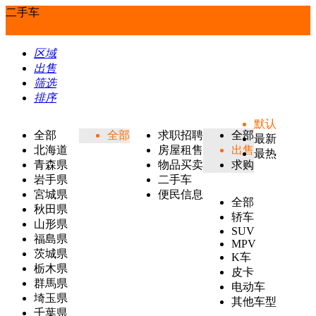
二手车
区域
出售
筛选
排序
默认
全部
全部
求职招聘
全部
最新
北海道
房屋租售
出售
最热
青森県
物品买卖
求购
岩手県
二手车
宮城県
便民信息
全部
秋田県
轿车
山形県
SUV
福島県
MPV
茨城県
K车
栃木県
皮卡
群馬県
电动车
埼玉県
其他车型
千葉県