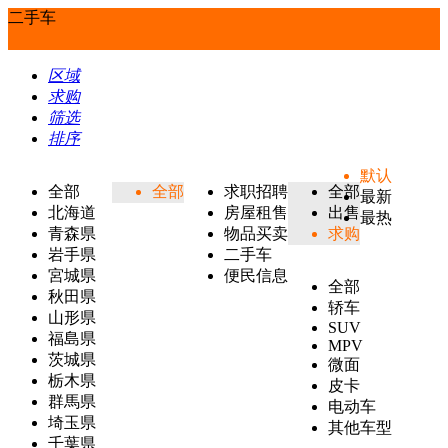
二手车
区域
求购
筛选
排序
默认
全部
全部
求职招聘
全部
最新
北海道
房屋租售
出售
最热
青森県
物品买卖
求购
岩手県
二手车
宮城県
便民信息
全部
秋田県
轿车
山形県
SUV
福島県
MPV
茨城県
微面
栃木県
皮卡
群馬県
电动车
埼玉県
其他车型
千葉県