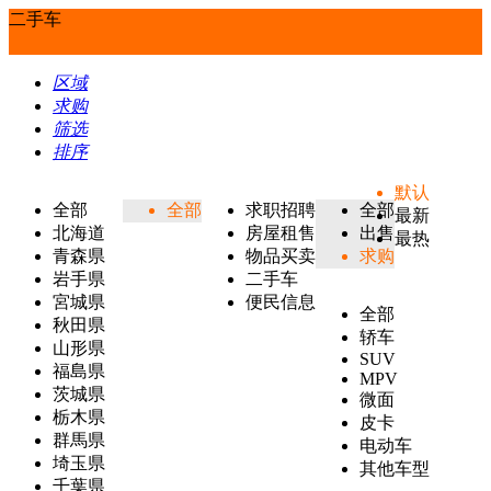
二手车
区域
求购
筛选
排序
默认
全部
全部
求职招聘
全部
最新
北海道
房屋租售
出售
最热
青森県
物品买卖
求购
岩手県
二手车
宮城県
便民信息
全部
秋田県
轿车
山形県
SUV
福島県
MPV
茨城県
微面
栃木県
皮卡
群馬県
电动车
埼玉県
其他车型
千葉県