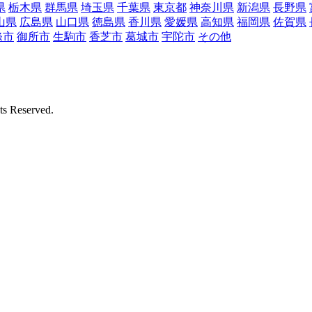
県
栃木県
群馬県
埼玉県
千葉県
東京都
神奈川県
新潟県
長野県
山県
広島県
山口県
徳島県
香川県
愛媛県
高知県
福岡県
佐賀県
條市
御所市
生駒市
香芝市
葛城市
宇陀市
その他
Reserved.