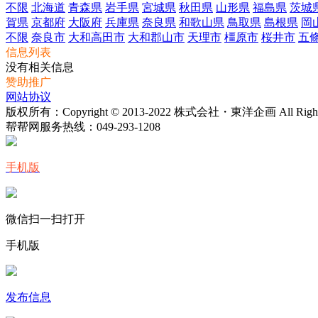
不限
北海道
青森県
岩手県
宮城県
秋田県
山形県
福島県
茨城
賀県
京都府
大阪府
兵庫県
奈良県
和歌山県
鳥取県
島根県
岡
不限
奈良市
大和高田市
大和郡山市
天理市
橿原市
桜井市
五
信息列表
没有相关信息
赞助推广
网站协议
版权所有：Copyright © 2013-2022 株式会社・東洋企画 All Rights 
帮帮网服务热线：
049-293-1208
手机版
微信扫一扫打开
手机版
发布信息