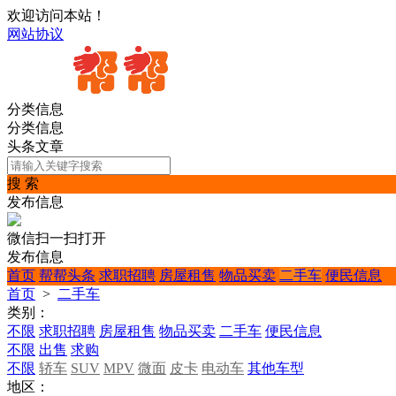
欢迎访问本站！
网站协议
分类信息
分类信息
头条文章
搜 索
发布信息
微信扫一扫打开
发布信息
首页
帮帮头条
求职招聘
房屋租售
物品买卖
二手车
便民信息
首页
>
二手车
类别：
不限
求职招聘
房屋租售
物品买卖
二手车
便民信息
不限
出售
求购
不限
轿车
SUV
MPV
微面
皮卡
电动车
其他车型
地区：