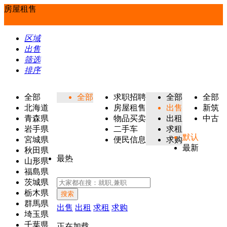
房屋租售
区域
出售
筛选
排序
全部
全部
求职招聘
全部
全部
北海道
房屋租售
出售
新筑
青森県
物品买卖
出租
中古
岩手県
二手车
求租
默认
宮城県
便民信息
求购
最新
秋田県
最热
山形県
福島県
茨城県
栃木県
搜索
群馬県
出售
出租
求租
求购
埼玉県
千葉県
正在加载...