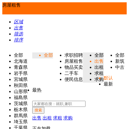
房屋租售
区域
出售
筛选
排序
全部
全部
求职招聘
全部
全部
北海道
房屋租售
出售
新筑
青森県
物品买卖
出租
中古
岩手県
二手车
求租
默认
宮城県
便民信息
求购
最新
秋田県
最热
山形県
福島県
茨城県
栃木県
搜索
群馬県
出售
出租
求租
求购
埼玉県
千葉県
正在加载...