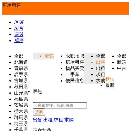
房屋租售
区域
出售
筛选
排序
全部
全部
求职招聘
全部
全部
北海道
房屋租售
出售
新筑
青森県
物品买卖
出租
中古
岩手県
二手车
求租
默认
宮城県
便民信息
求购
最新
秋田県
最热
山形県
福島県
茨城県
栃木県
搜索
群馬県
出售
出租
求租
求购
埼玉県
千葉県
正在加载...