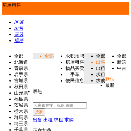
房屋租售
区域
出售
筛选
排序
全部
全部
求职招聘
全部
全部
北海道
房屋租售
出售
新筑
青森県
物品买卖
出租
中古
岩手県
二手车
求租
默认
宮城県
便民信息
求购
最新
秋田県
最热
山形県
福島県
茨城県
栃木県
搜索
群馬県
出售
出租
求租
求购
埼玉県
千葉県
正在加载...