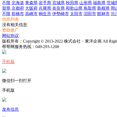
不限
北海道
青森県
岩手県
宮城県
秋田県
山形県
福島県
茨城
賀県
京都府
大阪府
兵庫県
奈良県
和歌山県
鳥取県
島根県
岡
不限
前橋市
高崎市
桐生市
伊勢崎市
太田市
沼田市
館林市
渋
信息列表
没有相关信息
赞助推广
网站协议
版权所有：Copyright © 2013-2022 株式会社・東洋企画 All Rights 
帮帮网服务热线：
049-293-1208
手机版
微信扫一扫打开
手机版
发布信息