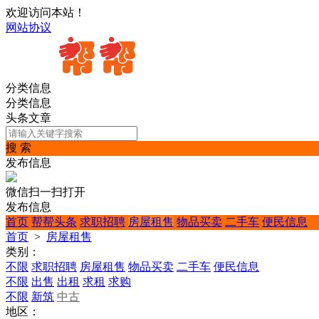
欢迎访问本站！
网站协议
分类信息
分类信息
头条文章
搜 索
发布信息
微信扫一扫打开
发布信息
首页
帮帮头条
求职招聘
房屋租售
物品买卖
二手车
便民信息
首页
>
房屋租售
类别：
不限
求职招聘
房屋租售
物品买卖
二手车
便民信息
不限
出售
出租
求租
求购
不限
新筑
中古
地区：