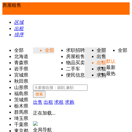
房屋租售
区域
出租
排序
全部
全部
求职招聘
全部
全部
北海道
房屋租售
出售
默认
青森県
物品买卖
出租
最新
岩手県
二手车
求租
最热
宮城県
便民信息
求购
秋田県
山形県
福島県
搜索
茨城県
出售
出租
求租
求购
栃木県
群馬県
正在加载...
埼玉県
千葉県
全局导航
東京都