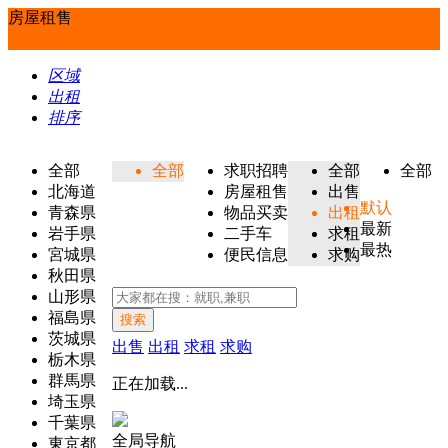
房屋租售
区域
出租
排序
全部
全部
求职招聘
全部
全部
北海道
房屋租售
出售
默认
青森県
物品买卖
出租
最新
岩手県
二手车
求租
最热
宮城県
便民信息
求购
秋田県
山形県
福島県
搜索
茨城県
出售
出租
求租
求购
栃木県
群馬県
正在加载...
埼玉県
千葉県
全局导航
東京都