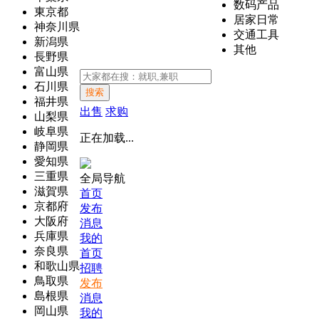
数码产品
東京都
居家日常
神奈川県
交通工具
新潟県
其他
長野県
富山県
石川県
搜索
福井県
出售
求购
山梨県
岐阜県
正在加载...
静岡県
愛知県
三重県
全局导航
滋賀県
首页
京都府
发布
大阪府
消息
兵庫県
我的
奈良県
首页
和歌山県
招聘
鳥取県
发布
島根県
消息
岡山県
我的