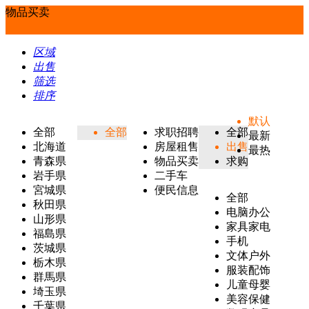
物品买卖
区域
出售
筛选
排序
默认
全部
全部
求职招聘
全部
最新
北海道
房屋租售
出售
最热
青森県
物品买卖
求购
岩手県
二手车
宮城県
便民信息
全部
秋田県
电脑办公
山形県
家具家电
福島県
手机
茨城県
文体户外
栃木県
服装配饰
群馬県
儿童母婴
埼玉県
美容保健
千葉県