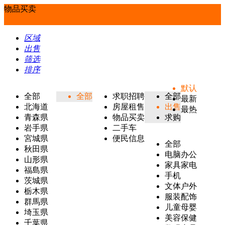
物品买卖
区域
出售
筛选
排序
默认
全部
全部
求职招聘
全部
最新
北海道
房屋租售
出售
最热
青森県
物品买卖
求购
岩手県
二手车
宮城県
便民信息
全部
秋田県
电脑办公
山形県
家具家电
福島県
手机
茨城県
文体户外
栃木県
服装配饰
群馬県
儿童母婴
埼玉県
美容保健
千葉県