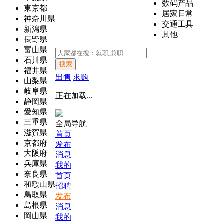
数码产品
東京都
居家日常
神奈川県
交通工具
新潟県
其他
長野県
富山県
石川県
搜索
福井県
出售
求购
山梨県
岐阜県
正在加载...
静岡県
愛知県
三重県
全局导航
滋賀県
首页
京都府
发布
大阪府
消息
兵庫県
我的
奈良県
首页
和歌山県
招聘
鳥取県
发布
島根県
消息
岡山県
我的