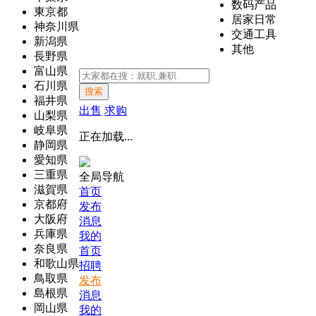
数码产品
東京都
居家日常
神奈川県
交通工具
新潟県
其他
長野県
富山県
石川県
搜索
福井県
出售
求购
山梨県
岐阜県
正在加载...
静岡県
愛知県
三重県
全局导航
滋賀県
首页
京都府
发布
大阪府
消息
兵庫県
我的
奈良県
首页
和歌山県
招聘
鳥取県
发布
島根県
消息
岡山県
我的