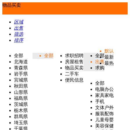
物品买卖
区域
出售
筛选
排序
默认
全部
全部
求职招聘
全部
最新
北海道
房屋租售
出售
最热
青森県
物品买卖
求购
岩手県
二手车
宮城県
便民信息
全部
秋田県
电脑办公
山形県
家具家电
福島県
手机
茨城県
文体户外
栃木県
服装配饰
群馬県
儿童母婴
埼玉県
美容保健
千葉県