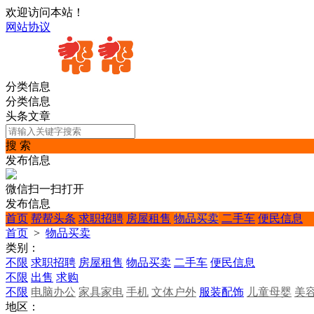
欢迎访问本站！
网站协议
分类信息
分类信息
头条文章
搜 索
发布信息
微信扫一扫打开
发布信息
首页
帮帮头条
求职招聘
房屋租售
物品买卖
二手车
便民信息
首页
>
物品买卖
类别：
不限
求职招聘
房屋租售
物品买卖
二手车
便民信息
不限
出售
求购
不限
电脑办公
家具家电
手机
文体户外
服装配饰
儿童母婴
美
地区：