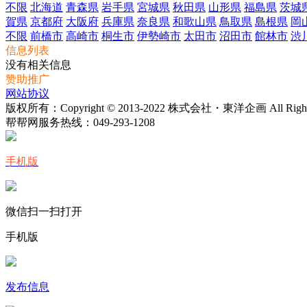
不限
北海道
青森県
岩手県
宮城県
秋田県
山形県
福島県
茨城
賀県
京都府
大阪府
兵庫県
奈良県
和歌山県
鳥取県
島根県
岡
不限
前橋市
高崎市
桐生市
伊勢崎市
太田市
沼田市
館林市
渋
信息列表
没有相关信息
赞助推广
网站协议
版权所有：Copyright © 2013-2022 株式会社・東洋企画 All Rights 
帮帮网服务热线：
049-293-1208
手机版
微信扫一扫打开
手机版
发布信息