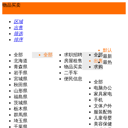
物品买卖
区域
出售
筛选
排序
默认
全部
全部
求职招聘
全部
最新
北海道
房屋租售
出售
最热
青森県
物品买卖
求购
岩手県
二手车
宮城県
便民信息
全部
秋田県
电脑办公
山形県
家具家电
福島県
手机
茨城県
文体户外
栃木県
服装配饰
群馬県
儿童母婴
埼玉県
美容保健
千葉県