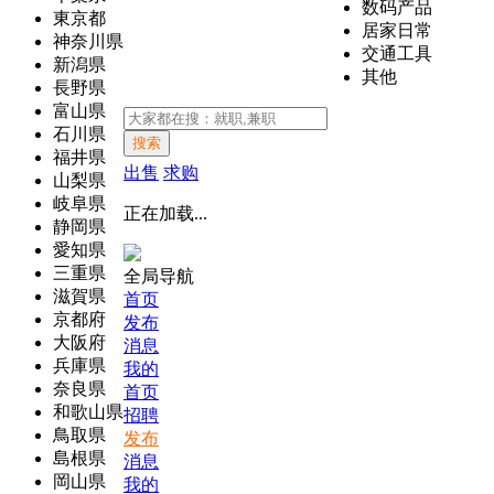
数码产品
東京都
居家日常
神奈川県
交通工具
新潟県
其他
長野県
富山県
石川県
搜索
福井県
出售
求购
山梨県
岐阜県
正在加载...
静岡県
愛知県
三重県
全局导航
滋賀県
首页
京都府
发布
大阪府
消息
兵庫県
我的
奈良県
首页
和歌山県
招聘
鳥取県
发布
島根県
消息
岡山県
我的