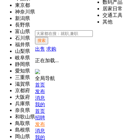
数码产品
東京都
居家日常
神奈川県
交通工具
新潟県
其他
長野県
富山県
石川県
搜索
福井県
出售
求购
山梨県
岐阜県
正在加载...
静岡県
愛知県
三重県
全局导航
滋賀県
首页
京都府
发布
大阪府
消息
兵庫県
我的
奈良県
首页
和歌山県
招聘
鳥取県
发布
島根県
消息
岡山県
我的