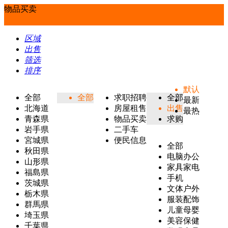
物品买卖
区域
出售
筛选
排序
默认
全部
全部
求职招聘
全部
最新
北海道
房屋租售
出售
最热
青森県
物品买卖
求购
岩手県
二手车
宮城県
便民信息
全部
秋田県
电脑办公
山形県
家具家电
福島県
手机
茨城県
文体户外
栃木県
服装配饰
群馬県
儿童母婴
埼玉県
美容保健
千葉県