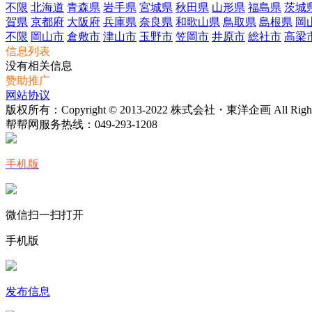
不限
北海道
青森県
岩手県
宮城県
秋田県
山形県
福島県
茨城
賀県
京都府
大阪府
兵庫県
奈良県
和歌山県
鳥取県
島根県
岡
不限
岡山市
倉敷市
津山市
玉野市
笠岡市
井原市
総社市
高梁
信息列表
没有相关信息
赞助推广
网站协议
版权所有：Copyright © 2013-2022 株式会社・東洋企画 All Rights 
帮帮网服务热线：
049-293-1208
手机版
微信扫一扫打开
手机版
发布信息