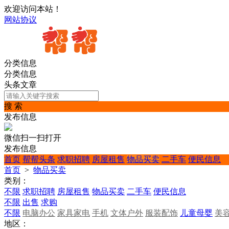
欢迎访问本站！
网站协议
分类信息
分类信息
头条文章
搜 索
发布信息
微信扫一扫打开
发布信息
首页
帮帮头条
求职招聘
房屋租售
物品买卖
二手车
便民信息
首页
>
物品买卖
类别：
不限
求职招聘
房屋租售
物品买卖
二手车
便民信息
不限
出售
求购
不限
电脑办公
家具家电
手机
文体户外
服装配饰
儿童母婴
美
地区：