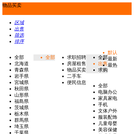
物品买卖
区域
出售
筛选
排序
默认
全部
全部
求职招聘
全部
最新
北海道
房屋租售
出售
最热
青森県
物品买卖
求购
岩手県
二手车
宮城県
便民信息
全部
秋田県
电脑办公
山形県
家具家电
福島県
手机
茨城県
文体户外
栃木県
服装配饰
群馬県
儿童母婴
埼玉県
美容保健
千葉県