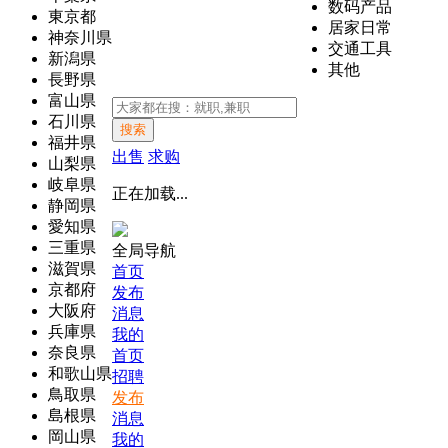
数码产品
東京都
居家日常
神奈川県
交通工具
新潟県
其他
長野県
富山県
石川県
搜索
福井県
出售
求购
山梨県
岐阜県
正在加载...
静岡県
愛知県
三重県
全局导航
滋賀県
首页
京都府
发布
大阪府
消息
兵庫県
我的
奈良県
首页
和歌山県
招聘
鳥取県
发布
島根県
消息
岡山県
我的