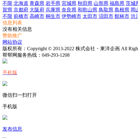
不限
北海道
青森県
岩手県
宮城県
秋田県
山形県
福島県
茨城
賀県
京都府
大阪府
兵庫県
奈良県
和歌山県
鳥取県
島根県
岡
不限
前橋市
高崎市
桐生市
伊勢崎市
太田市
沼田市
館林市
渋
信息列表
没有相关信息
赞助推广
网站协议
版权所有：Copyright © 2013-2022 株式会社・東洋企画 All Rights 
帮帮网服务热线：
049-293-1208
手机版
微信扫一扫打开
手机版
发布信息