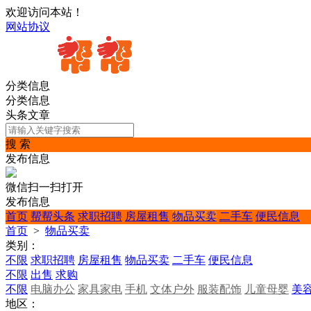
欢迎访问本站！
网站协议
分类信息
分类信息
头条文章
搜 索
发布信息
微信扫一扫打开
发布信息
首页
帮帮头条
求职招聘
房屋租售
物品买卖
二手车
便民信息
首页
>
物品买卖
类别：
不限
求职招聘
房屋租售
物品买卖
二手车
便民信息
不限
出售
求购
不限
电脑办公
家具家电
手机
文体户外
服装配饰
儿童母婴
美
地区：