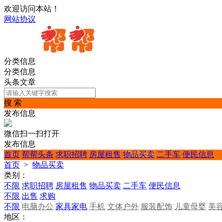
欢迎访问本站！
网站协议
分类信息
分类信息
头条文章
搜 索
发布信息
微信扫一扫打开
发布信息
首页
帮帮头条
求职招聘
房屋租售
物品买卖
二手车
便民信息
首页
>
物品买卖
类别：
不限
求职招聘
房屋租售
物品买卖
二手车
便民信息
不限
出售
求购
不限
电脑办公
家具家电
手机
文体户外
服装配饰
儿童母婴
美
地区：