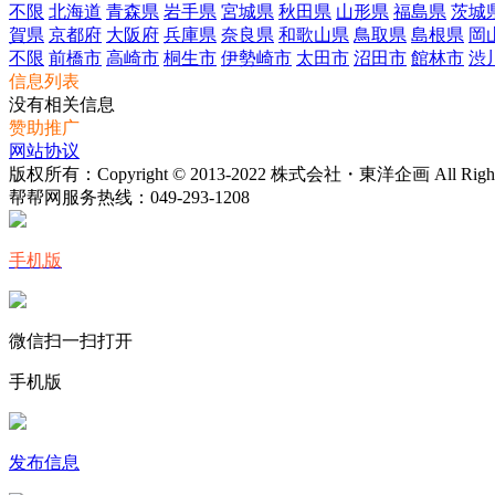
不限
北海道
青森県
岩手県
宮城県
秋田県
山形県
福島県
茨城
賀県
京都府
大阪府
兵庫県
奈良県
和歌山県
鳥取県
島根県
岡
不限
前橋市
高崎市
桐生市
伊勢崎市
太田市
沼田市
館林市
渋
信息列表
没有相关信息
赞助推广
网站协议
版权所有：Copyright © 2013-2022 株式会社・東洋企画 All Rights 
帮帮网服务热线：
049-293-1208
手机版
微信扫一扫打开
手机版
发布信息