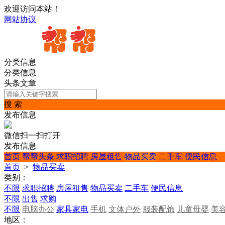
欢迎访问本站！
网站协议
分类信息
分类信息
头条文章
搜 索
发布信息
微信扫一扫打开
发布信息
首页
帮帮头条
求职招聘
房屋租售
物品买卖
二手车
便民信息
首页
>
物品买卖
类别：
不限
求职招聘
房屋租售
物品买卖
二手车
便民信息
不限
出售
求购
不限
电脑办公
家具家电
手机
文体户外
服装配饰
儿童母婴
美
地区：