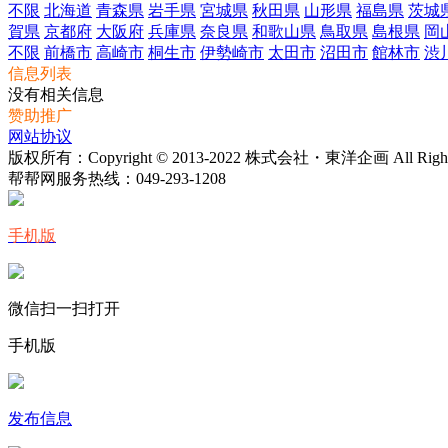
不限
北海道
青森県
岩手県
宮城県
秋田県
山形県
福島県
茨城
賀県
京都府
大阪府
兵庫県
奈良県
和歌山県
鳥取県
島根県
岡
不限
前橋市
高崎市
桐生市
伊勢崎市
太田市
沼田市
館林市
渋
信息列表
没有相关信息
赞助推广
网站协议
版权所有：Copyright © 2013-2022 株式会社・東洋企画 All Rights 
帮帮网服务热线：
049-293-1208
手机版
微信扫一扫打开
手机版
发布信息