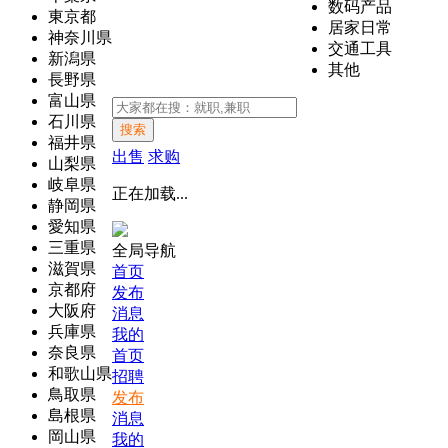
数码产品
東京都
居家日常
神奈川県
交通工具
新潟県
其他
長野県
富山県
石川県
搜索
福井県
出售
求购
山梨県
岐阜県
正在加载...
静岡県
愛知県
三重県
全局导航
滋賀県
首页
京都府
发布
大阪府
消息
兵庫県
我的
奈良県
首页
和歌山県
招聘
鳥取県
发布
島根県
消息
岡山県
我的