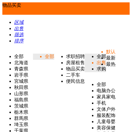
物品买卖
区域
出售
筛选
排序
默认
全部
全部
求职招聘
全部
最新
北海道
房屋租售
出售
最热
青森県
物品买卖
求购
岩手県
二手车
宮城県
便民信息
全部
秋田県
电脑办公
山形県
家具家电
福島県
手机
茨城県
文体户外
栃木県
服装配饰
群馬県
儿童母婴
埼玉県
美容保健
千葉県