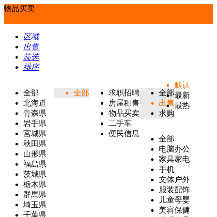
物品买卖
区域
出售
筛选
排序
默认
全部
全部
求职招聘
全部
最新
北海道
房屋租售
出售
最热
青森県
物品买卖
求购
岩手県
二手车
宮城県
便民信息
全部
秋田県
电脑办公
山形県
家具家电
福島県
手机
茨城県
文体户外
栃木県
服装配饰
群馬県
儿童母婴
埼玉県
美容保健
千葉県