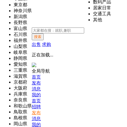
数码产品
東京都
居家日常
神奈川県
交通工具
新潟県
其他
長野県
富山県
石川県
搜索
福井県
出售
求购
山梨県
岐阜県
正在加载...
静岡県
愛知県
三重県
全局导航
滋賀県
首页
京都府
发布
大阪府
消息
兵庫県
我的
奈良県
首页
和歌山県
招聘
鳥取県
发布
島根県
消息
岡山県
我的