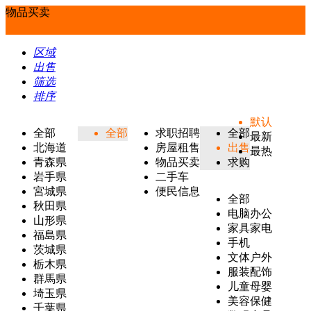
物品买卖
区域
出售
筛选
排序
默认
全部
全部
求职招聘
全部
最新
北海道
房屋租售
出售
最热
青森県
物品买卖
求购
岩手県
二手车
宮城県
便民信息
全部
秋田県
电脑办公
山形県
家具家电
福島県
手机
茨城県
文体户外
栃木県
服装配饰
群馬県
儿童母婴
埼玉県
美容保健
千葉県