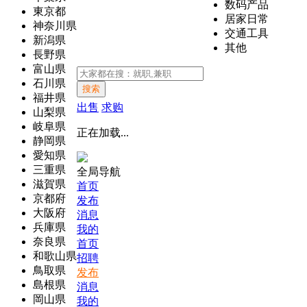
数码产品
東京都
居家日常
神奈川県
交通工具
新潟県
其他
長野県
富山県
石川県
搜索
福井県
出售
求购
山梨県
岐阜県
正在加载...
静岡県
愛知県
三重県
全局导航
滋賀県
首页
京都府
发布
大阪府
消息
兵庫県
我的
奈良県
首页
和歌山県
招聘
鳥取県
发布
島根県
消息
岡山県
我的