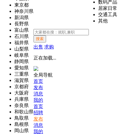
数码产品
東京都
居家日常
神奈川県
交通工具
新潟県
其他
長野県
富山県
石川県
搜索
福井県
出售
求购
山梨県
岐阜県
正在加载...
静岡県
愛知県
三重県
全局导航
滋賀県
首页
京都府
发布
大阪府
消息
兵庫県
我的
奈良県
首页
和歌山県
招聘
鳥取県
发布
島根県
消息
岡山県
我的