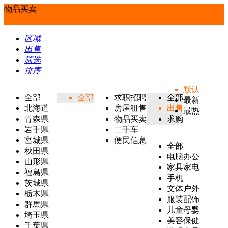
物品买卖
区域
出售
筛选
排序
默认
全部
全部
求职招聘
全部
最新
北海道
房屋租售
出售
最热
青森県
物品买卖
求购
岩手県
二手车
宮城県
便民信息
全部
秋田県
电脑办公
山形県
家具家电
福島県
手机
茨城県
文体户外
栃木県
服装配饰
群馬県
儿童母婴
埼玉県
美容保健
千葉県