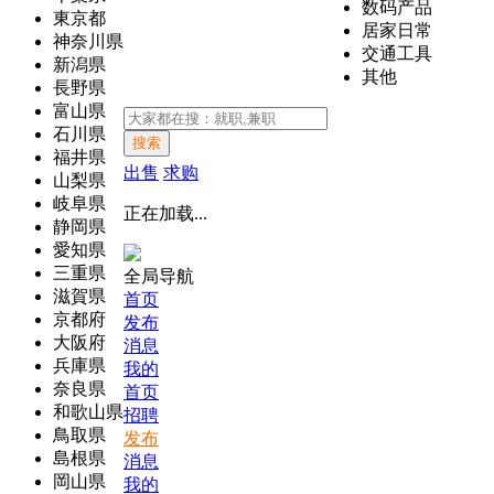
数码产品
東京都
居家日常
神奈川県
交通工具
新潟県
其他
長野県
富山県
石川県
搜索
福井県
出售
求购
山梨県
岐阜県
正在加载...
静岡県
愛知県
三重県
全局导航
滋賀県
首页
京都府
发布
大阪府
消息
兵庫県
我的
奈良県
首页
和歌山県
招聘
鳥取県
发布
島根県
消息
岡山県
我的