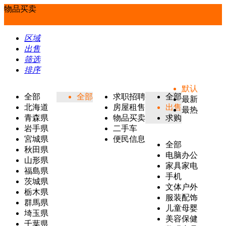
物品买卖
区域
出售
筛选
排序
默认
全部
全部
求职招聘
全部
最新
北海道
房屋租售
出售
最热
青森県
物品买卖
求购
岩手県
二手车
宮城県
便民信息
全部
秋田県
电脑办公
山形県
家具家电
福島県
手机
茨城県
文体户外
栃木県
服装配饰
群馬県
儿童母婴
埼玉県
美容保健
千葉県