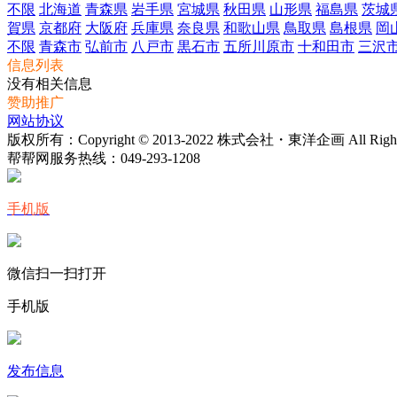
不限
北海道
青森県
岩手県
宮城県
秋田県
山形県
福島県
茨城
賀県
京都府
大阪府
兵庫県
奈良県
和歌山県
鳥取県
島根県
岡
不限
青森市
弘前市
八戸市
黒石市
五所川原市
十和田市
三沢
信息列表
没有相关信息
赞助推广
网站协议
版权所有：Copyright © 2013-2022 株式会社・東洋企画 All Rights 
帮帮网服务热线：
049-293-1208
手机版
微信扫一扫打开
手机版
发布信息