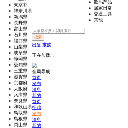
数码产品
東京都
居家日常
神奈川県
交通工具
新潟県
其他
長野県
富山県
石川県
搜索
福井県
出售
求购
山梨県
岐阜県
正在加载...
静岡県
愛知県
三重県
全局导航
滋賀県
首页
京都府
发布
大阪府
消息
兵庫県
我的
奈良県
首页
和歌山県
招聘
鳥取県
发布
島根県
消息
岡山県
我的