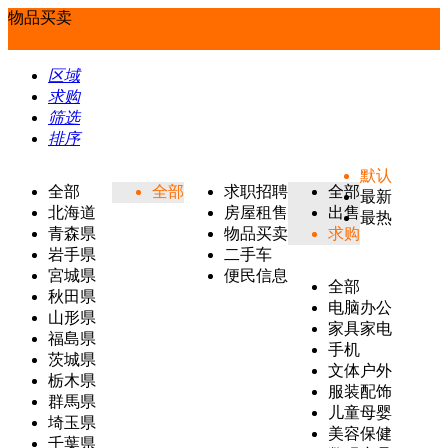
物品买卖
区域
求购
筛选
排序
默认
全部
全部
求职招聘
全部
最新
北海道
房屋租售
出售
最热
青森県
物品买卖
求购
岩手県
二手车
宮城県
便民信息
全部
秋田県
电脑办公
山形県
家具家电
福島県
手机
茨城県
文体户外
栃木県
服装配饰
群馬県
儿童母婴
埼玉県
美容保健
千葉県